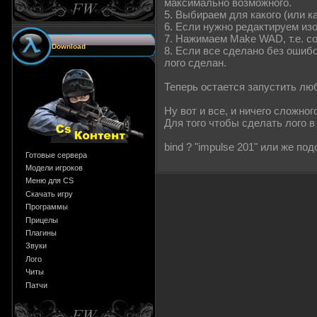
максимально возможного.
5. Выбираем для какого (или к
6. Если нужно редактируем и
7. Нажимаем Make WAD, т.е. с
Download
8. Если все сделано без ошибо
лого сделан.
Теперь остается запустить лю
Ну вот и все, и ничего сложног
Для того чтобы сделать лого в
bind ? "impulse 201" или же по
Готовые сервера
Модели игроков
Меню для CS
Скачать игру
Программы
Прицелы
Плагины
Звуки
Лого
Читы
Патчи