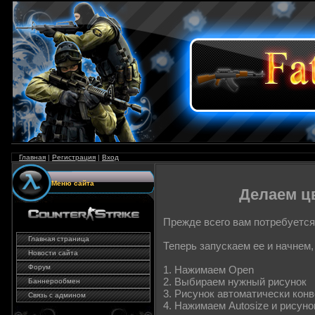
Главная
|
Регистрация
|
Вход
Меню сайта
Делаем цветн
Прежде всего вам потребуетс
Главная страница
Теперь запускаем ее и начнем
Новости сайта
Форум
1. Нажимаем Open
2. Выбираем нужный рисунок
Баннерообмен
3. Рисунок автоматически кон
Связь с админом
4. Нажимаем Autosize и рисун