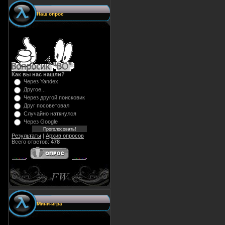
Наш опрос
Как вы нас нашли?
Через Yandex
Другое...
Через другой поисковик
Друг посоветовал
Случайно наткнулся
Через Google
Результаты
|
Архив опросов
Всего ответов:
478
Мини-игра