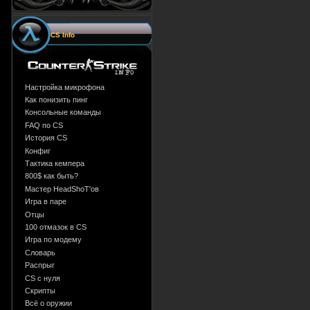
CS Info
Настройка микрофона
Как понизить пинг
Консольные команды
FAQ по CS
История CS
Конфиг
Тактика кемпера
800$ как быть?
Мастер HeadShoT'ов
Игра в паре
Отцы
100 отмазок в CS
Игра по модему
Словарь
Распрыг
CS с нуля
Скрипты
Всё о оружии