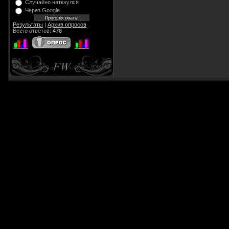
Случайно наткнулся
Через Google
Результаты
|
Архив опросов
Всего ответов:
478