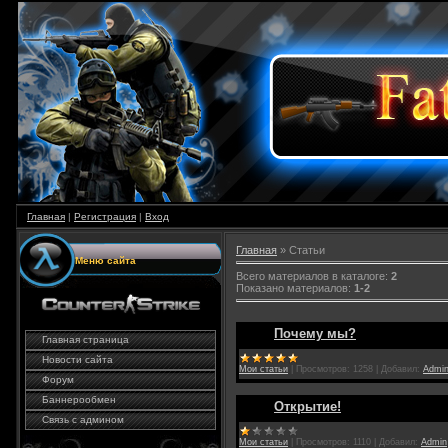
Главная
|
Регистрация
|
Вход
Главная
» Статьи
Меню сайта
Всего материалов в каталоге:
2
Показано материалов:
1-2
Почему мы?
Главная страница
Новости сайта
Мои статьи
|
Просмотров:
1258
|
Добавил:
Admi
Форум
Баннерообмен
Открытие!
Связь с админом
Мои статьи
|
Просмотров:
1110
|
Добавил:
Admin