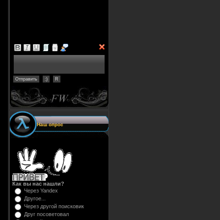
Наш опрос
Как вы нас нашли?
Через Yandex
Другое...
Через другой поисковик
Друг посоветовал