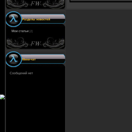
Разделы новостей
Мои статьи
[2]
Мини-чат