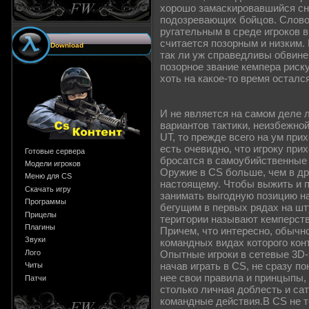
хорошо замаскировавшийся сна
подозревающих бойцов. Слово 
ругательным в среде игроков в
считается позорным и низким. 
Download
так ли уж справедливы обвинен
позорное звание кемпера риск
хоть на какое-то время осталс
И не является на самом деле 
вариантов тактики, неизбежной
UT, то прежде всего на ум при
есть очевидно, что игроку при
Готовые сервера
бросатся в самоубийственные 
Модели игроков
Оружие в CS больше, чем в дру
Меню для CS
настоящему. Чтобы выжить и по
Скачать игру
занимать выгодную позицию на
Программы
бегущим в первых рядах на шт
Прицелы
територии называют кемперство
Плагины
Причем, что интересно, обычно
Звуки
командных видах которого кон
Лого
Опытные игроки в сетевые 3D-э
начав играть в CS, не сразу по
Читы
нее свои правила и принцыпы, 
Патчи
столько личная доблесть и сат
командные действия.В CS не т