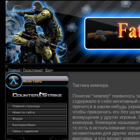
Главная
|
Регистрация
|
Вход
Меню сайта
Тактика кемпера
Понятие *кемпер* появилось за
содержало в себе негативный о
прячется в каком-нибудь укро
Главная страница
чтобы прикончить его без шума
Новости сайта
возмущение у других игроков.
Форум
кемперов. Кемперов называют 
Баннерообмен
то есть в использование спец
Связь с админом
незаметными для других игрок
винтовка, и это делает кемпе