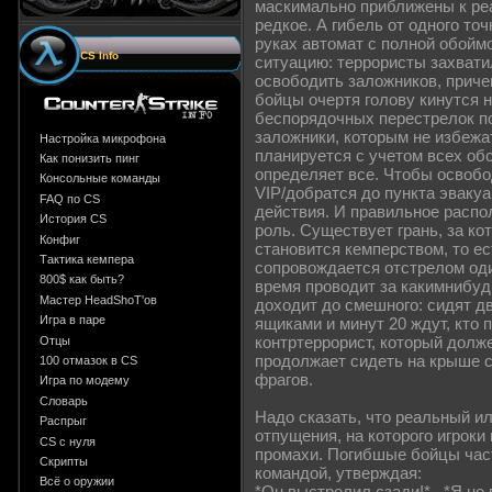
маскимально приближены к реа
редкое. А гибель от одного точ
руках автомат с полной обойм
CS Info
ситуацию: террористы захвати
освободить заложников, приче
бойцы очертя голову кинутся н
беспорядочных перестрелок по
заложники, которым не избеж
Настройка микрофона
планируется с учетом всех обс
Как понизить пинг
определяет все. Чтобы освоб
Консольные команды
VIP/добратся до пункта эваку
FAQ по CS
действия. И правильное распо
История CS
роль. Существует грань, за ко
Конфиг
становится кемперством, то е
Тактика кемпера
сопровождается отстрелом оди
800$ как быть?
время проводит за какимнибуд
Мастер HeadShoT'ов
доходит до смешного: сидят д
Игра в паре
ящиками и минут 20 ждут, кто 
контртеррорист, который долж
Отцы
продолжает сидеть на крыше 
100 отмазок в CS
фрагов.
Игра по модему
Словарь
Надо сказать, что реальный и
Распрыг
отпущения, на которого игрок
CS с нуля
промахи. Погибшые бойцы част
Скрипты
командой, утверждая:
Всё о оружии
*Он выстрелил сзади!* , *Я не 