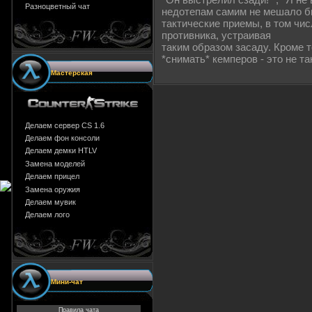
Разноцветный чат
недотепам самим не мешало б
тактические приемы, в том чи
противника, устраивая
таким образом засаду. Кроме 
*снимать* кемперов - это не та
Мастерская
Делаем сервер CS 1.6
Делаем фон консоли
Делаем демки HTLV
Замена моделей
Делаем прицел
Замена оружия
Делаем мувик
Делаем лого
Мини-чат