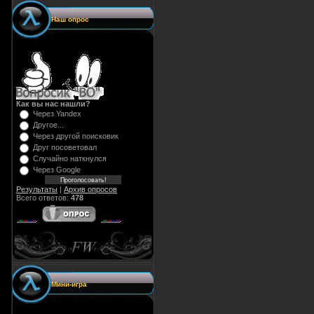
Наш опрос
Как вы нас нашли?
Через Yandex
Другое...
Через другой поисковик
Друг посоветовал
Случайно наткнулся
Через Google
Результаты
|
Архив опросов
Всего ответов:
478
Мини-игра